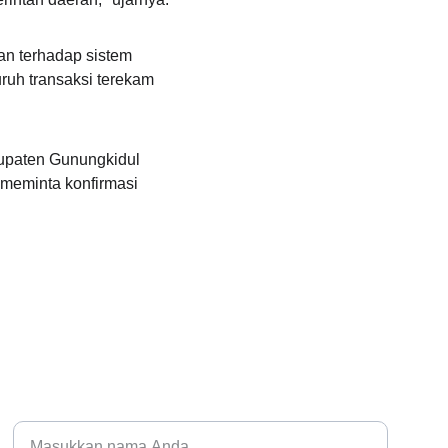
n terhadap sistem 
ruh transaksi terekam 
bupaten Gunungkidul 
 meminta konfirmasi 
TELEPON
Nama Lengkap