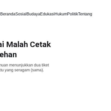
Beranda
Sosial
Budaya
Edukasi
Hukum
Politik
Tentang
ai Malah Cetak
nehan
emuan menunjukkan dua tiket
ktu yang seragam (sama).