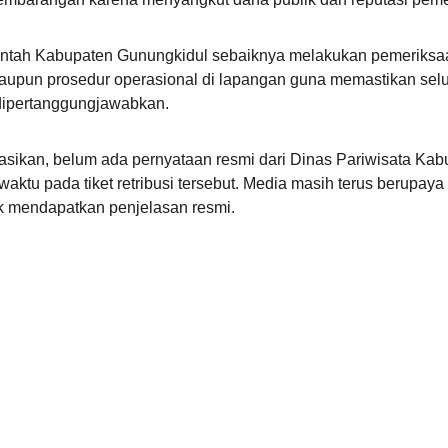
tah Kabupaten Gunungkidul sebaiknya melakukan pemeriksaa
 maupun prosedur operasional di lapangan guna memastikan selu
 dipertanggungjawabkan.
ikasikan, belum ada pernyataan resmi dari Dinas Pariwisata Ka
aktu pada tiket retribusi tersebut. Media masih terus berupaya
uk mendapatkan penjelasan resmi.
EMAIL
+6281391518572 
+628212257572