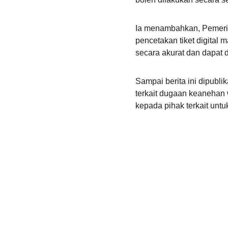
Ia menambahkan, Pemerin
pencetakan tiket digital
secara akurat dan dapat
Sampai berita ini dipubl
terkait dugaan keanehan w
kepada pihak terkait unt
Kontak
Hubungi kami untuk informasi lebih lanjut