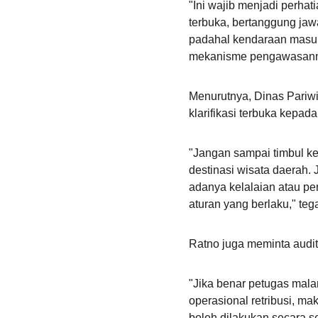
"Ini wajib menjadi perhat
terbuka, bertanggung jaw
padahal kendaraan masuk
mekanisme pengawasanny
Menurutnya, Dinas Pariw
klarifikasi terbuka kepada
"Jangan sampai timbul k
destinasi wisata daerah.
adanya kelalaian atau p
aturan yang berlaku," teg
Ratno juga meminta audit
"Jika benar petugas mala
operasional retribusi, m
boleh dilakukan secara s