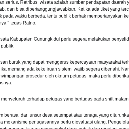
ian serius. Retribusi wisata adalah sumber pendapatan daerah 
ab, dan bisa dipertanggungjawabkan. Ketika ada tiket yang te
 pada waktu berbeda, tentu publik berhak mempertanyakan ke
a," tegas Ratno.
isata Kabupaten Gunungkidul perlu segera melakukan penyeli
 publik.
esan buruk yang dapat menggerus kepercayaan masyarakat ter
 Jika memang ada kekeliruan sistem, wajib segera dibenahi. Na
enyimpangan prosedur oleh oknum petugas, maka perlu diberik
asnya.
 menyeluruh terhadap petugas yang bertugas pada shift malam
m berasal dari unsur desa setempat atau tenaga yang diturunk
aka mekanisme penugasannya perlu dievaluasi ulang. Pengelolaan
embarangan karena menyangkut dana publik dan reputasi pemer