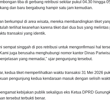
mbongan tiba di gerbang retribusi sekitar pukul 04.30 hingga 
elakang dan baru bergabung hampir satu jam kemudian.
n berkumpul di area wisata, mereka membandingkan tiket yang
ulah terlihat keanehan karena tiket dari dua bus yang melintas
tu transaksi yang identik.
 sempat singgah di pos retribusi untuk mengonfirmasi hal terse
. Kami juga berusaha menghubungi nomor kantor Dinas Pariwis
njelasan yang memadai," ujar pengunjung tersebut.
ebar, kedua tiket memperlihatkan waktu transaksi 31 Mei 2026 pu
uan pengunjung kedua kendaraan masuk dengan selisih wakt
pengamat kebijakan publik sekaligus eks Ketua DPRD Gunungki
an tersebut terbukti benar.