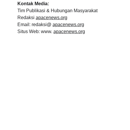
Kontak Media:
Tim Publikasi & Hubungan Masyarakat
Redaksi
apacenews.org
Email: redaksi@
apacenews.org
Situs Web: www.
apacenews.org
Kontak
Hubungi kami untuk informasi lebih lanjut
EMAIL
andreaspujiantoro@apacenews.org 
redaksi@apacenews.org 